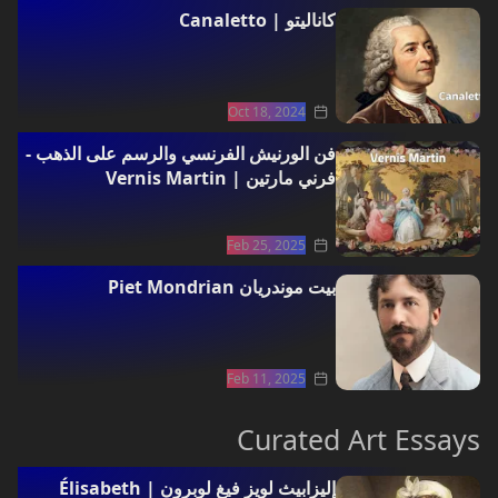
كاناليتو | Canaletto
Oct 18, 2024
فن الورنيش الفرنسي والرسم على الذهب -
فرني مارتين | Vernis Martin
Feb 25, 2025
بيت موندريان Piet Mondrian
Feb 11, 2025
Curated Art Essays
فلسفة الفن
إليزابيث لويز فيغ لوبرون | Élisabeth