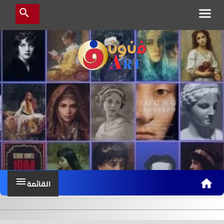
ف
ن
و
ن
آ
ر
ت
القائمة