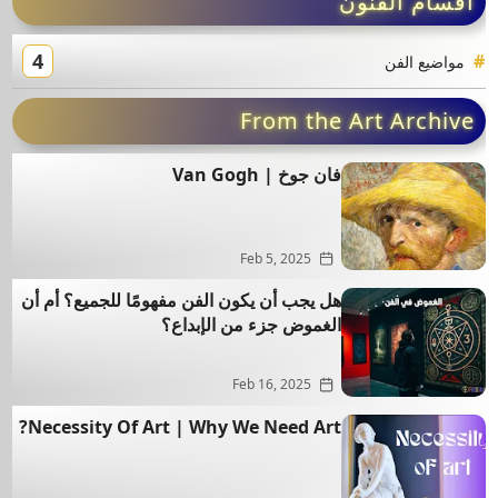
أقسام الفنون
4
مواضيع الفن
From the Art Archive
فان جوخ | Van Gogh
Feb 5, 2025
هل يجب أن يكون الفن مفهومًا للجميع؟ أم أن
الغموض جزء من الإبداع؟
Feb 16, 2025
Necessity Of Art | Why We Need Art?