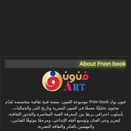
علم الآثار
About Fnon book
فنون بوك Fnon book موسوعة الفنون: منصة فنية ثقافية متخصصة تُقدّم
محتوى تحليليًا معمقًا في الفنون البصرية وتاريخ الفن والجماليات،
بأسلوب احترافي يربط بين المعرفة الفنية المعاصرة والجذور الثقافية،
لتعزيز وعي الفنان وتوسيع أفقه الإبداعي، ومرجعًا موثوقًا للفنانين،
والمهتمين بالفكر والثقافة البصرية.