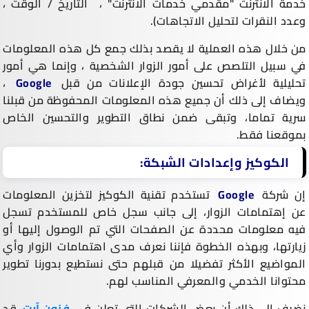
خدمة الانترنت "مقدمي خدمات الانترنت" ، التاريخ / الوقت ،
وعدد النقرات لتحليل الاتجاهات).
من خلال هذه العملية لا يقصد بذلك جمع كل هذه المعلومات
في سبيل التلصص على أمور الزوار الشخصية ، وإنما هي أمور
تحليلية لأغراض تحسين جودة الإعلانات من قبل
Google
،
ويضاف إلى ذلك أن جميع هذه المعلومات المحفوظة من قبلنا
سرية تماما، وتبقى ضمن نطاق التطوير والتحسين الخاص
بموقعنا فقط.
الكوكيز وإعدادات الشبكة:
إن شركة
Google
تستخدم تقنية الكوكيز لتخزين المعلومات
عن إهتمامات الزوار، إلى جانب سجل خاص للمستخدم تسجل
فيه معلومات محددة عن الصفحات التي تم الوصول إليها أو
زيارتها، وبهذه الخطوة فإننا نعرف مدى اهتمامات الزوار وأي
المواضيع الأكثر تفضيلا من قبلهم حتى نستطيع بدورنا تطوير
محتوانا الخدمي والمعرفي المناسب لهم.
نضيف إلى ذلك أن بعض الشركات التي تعلن في
فنون آرت
قد