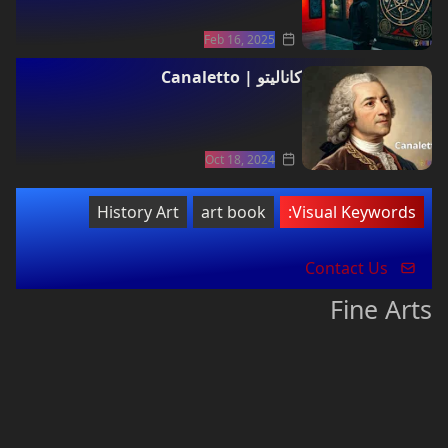
Feb 16, 2025
كاناليتو | Canaletto
Oct 18, 2024
History Art
art book
Visual Keywords:
Contact Us
Fine Arts
فلسفة فنية