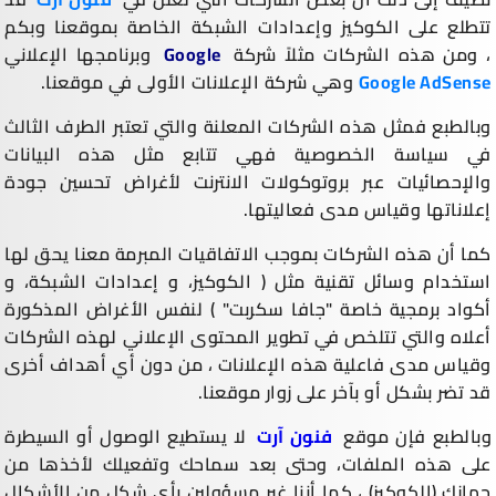
تتطلع على الكوكيز وإعدادات الشبكة الخاصة بموقعنا وبكم
، ومن هذه الشركات مثلاً شركة
Google
وبرنامجها الإعلاني
Google AdSense
وهي شركة الإعلانات الأولى في موقعنا.
وبالطبع فمثل هذه الشركات المعلنة والتي تعتبر الطرف الثالث
في سياسة الخصوصية فهي تتابع مثل هذه البيانات
والإحصائيات عبر بروتوكولات الانترنت لأغراض تحسين جودة
إعلاناتها وقياس مدى فعاليتها.
كما أن هذه الشركات بموجب الاتفاقيات المبرمة معنا يحق لها
استخدام وسائل تقنية مثل ( الكوكيز، و إعدادات الشبكة، و
أكواد برمجية خاصة "جافا سكربت" ) لنفس الأغراض المذكورة
أعلاه والتي تتلخص في تطوير المحتوى الإعلاني لهذه الشركات
وقياس مدى فاعلية هذه الإعلانات ، من دون أي أهداف أخرى
قد تضر بشكل أو بآخر على زوار موقعنا.
وبالطبع فإن موقع
فنون آرت
لا يستطيع الوصول أو السيطرة
على هذه الملفات، وحتى بعد سماحك وتفعيلك لأخذها من
جهازك (الكوكيز) ، كما أننا غير مسؤولين بأي شكل من الأشكال