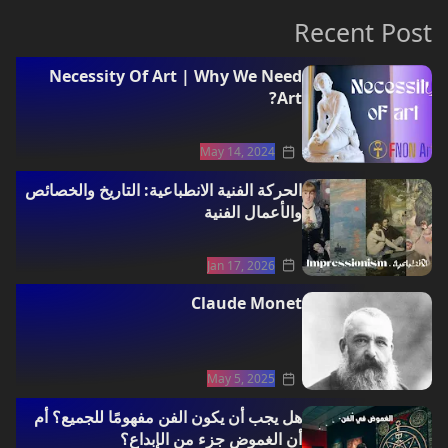
Recent Post
ArtWorks
Necessity Of Art | Why We Need
Art?
May 14, 2024
الحركة الفنية الانطباعية: التاريخ والخصائص
والأعمال الفنية
Jan 17, 2026
Claude Monet
May 5, 2025
هل يجب أن يكون الفن مفهومًا للجميع؟ أم
أن الغموض جزء من الإبداع؟