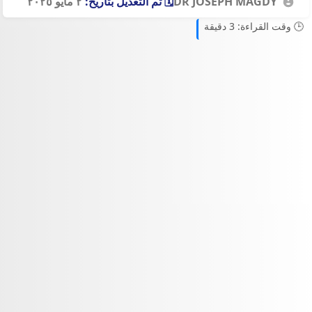
DR JOSEPH MAGDY
🗓️ تم التعديل بتاريخ:
٢ مايو ٢٠٢٥
🕒 وقت القراءة: 3 دقيقة