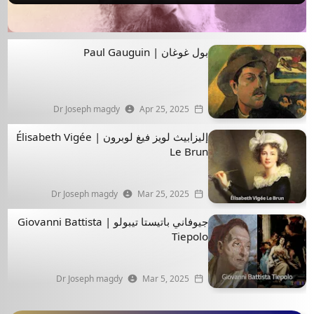
بول غوغان | Paul Gauguin
Dr Joseph magdy
Apr 25, 2025
إليزابيث لويز فيغ لوبرون | Élisabeth Vigée
Le Brun
Dr Joseph magdy
Mar 25, 2025
جيوفاني باتيستا تيبولو | Giovanni Battista
Tiepolo
Dr Joseph magdy
Mar 5, 2025